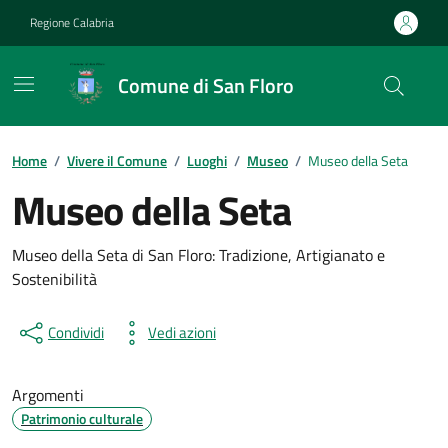
Vai ai contenuti
Vai al footer
Regione Calabria
Comune di San Floro
Home
/
Vivere il Comune
/
Luoghi
/
Museo
/
Museo della Seta
Museo della Seta
Museo della Seta di San Floro: Tradizione, Artigianato e
Sostenibilità
Condividi
Vedi azioni
Argomenti
Patrimonio culturale