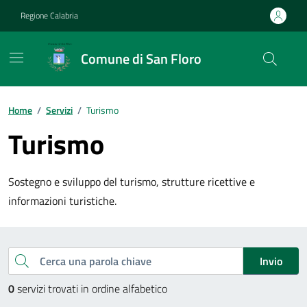
Vai ai contenuti
Vai al footer
Regione Calabria
Comune di San Floro
Home
/
Servizi
/
Turismo
Turismo
Sostegno e sviluppo del turismo, strutture ricettive e
informazioni turistiche.
Esplora tutti i servizi
Cerca una parola chiave
Invio
0
servizi trovati in ordine alfabetico