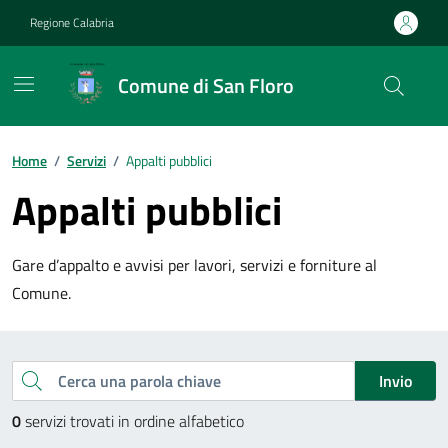
Vai ai contenuti
Vai al footer
Regione Calabria
Comune di San Floro
Home
/
Servizi
/
Appalti pubblici
Appalti pubblici
Gare d’appalto e avvisi per lavori, servizi e forniture al
Comune.
Esplora tutti i servizi
Cerca una parola chiave
Invio
0
servizi trovati in ordine alfabetico