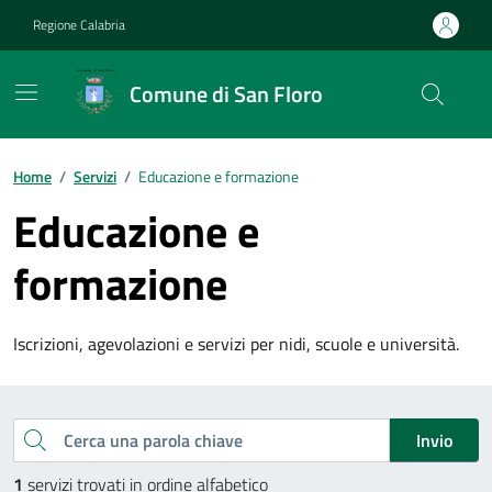
Vai ai contenuti
Vai al footer
Regione Calabria
Comune di San Floro
Home
/
Servizi
/
Educazione e formazione
Educazione e
formazione
Iscrizioni, agevolazioni e servizi per nidi, scuole e università.
Esplora tutti i servizi
Cerca una parola chiave
Invio
1
servizi trovati in ordine alfabetico