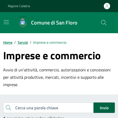
Vai ai contenuti
Vai al footer
Regione Calabria
Comune di San Floro
Home
/
Servizi
/
Imprese e commercio
Imprese e commercio
Avvio di un’attività, commercio, autorizzazioni e concessioni
per attività produttive, mercati, incentivi e supporto alle
imprese.
Esplora tutti i servizi
Cerca una parola chiave
Invio