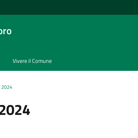
oro
Vivere il Comune
i 2024
i 2024
a