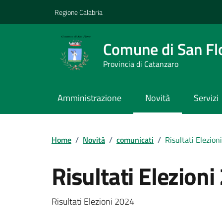
Vai ai contenuti
Vai al footer
Regione Calabria
Comune di San Fl
Provincia di Catanzaro
Amministrazione
Novità
Servizi
Home
/
Novità
/
comunicati
/
Risultati Elezion
Risultati Elezion
Dettagli della notizi
Risultati Elezioni 2024