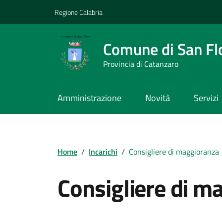
Vai ai contenuti
Vai al footer
Regione Calabria
Comune di San Fl
Provincia di Catanzaro
Amministrazione
Novità
Servizi
Home
/
Incarichi
/
Consigliere di maggioranza
Consigliere di m