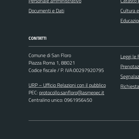
Personale amministrativo
Catasto e
Documenti e Dati
Cultura 
Educazio
CONTATTI
Comune di San Floro
Leggi le
Piazza Roma 1, 88021
Prenota
Codice fiscale / P. IVA:00297920795
Segnalazi
URP – Ufficio Relazioni con il pubblico
Richiest
PEC:
protocollo.sanfloro@asmepec.it
Centralino unico: 0961956450