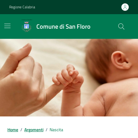
Vai ai contenuti
Vai al footer
Regione Calabria
Comune di San Floro
Home
/
Argomenti
/
Nascita