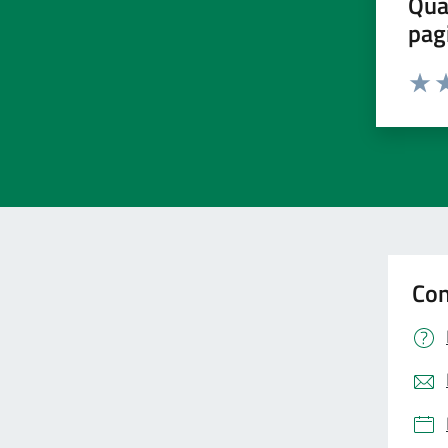
Qua
pag
Valut
Va
Con