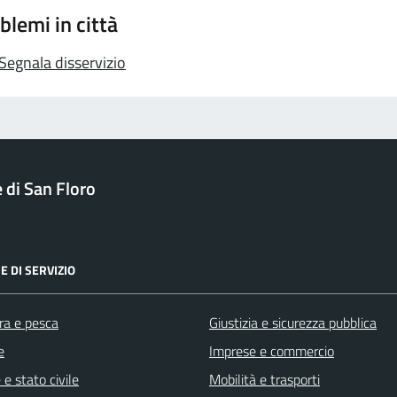
blemi in città
Segnala disservizio
di San Floro
E DI SERVIZIO
ra e pesca
Giustizia e sicurezza pubblica
e
Imprese e commercio
e stato civile
Mobilità e trasporti