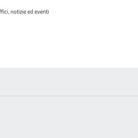
'argomento
ici, notizie ed eventi