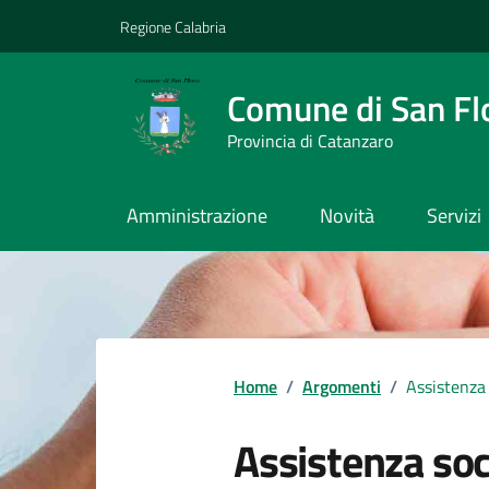
Vai ai contenuti
Vai al footer
Regione Calabria
Comune di San Fl
Provincia di Catanzaro
Amministrazione
Novità
Servizi
Home
/
Argomenti
/
Assistenza 
Assistenza soc