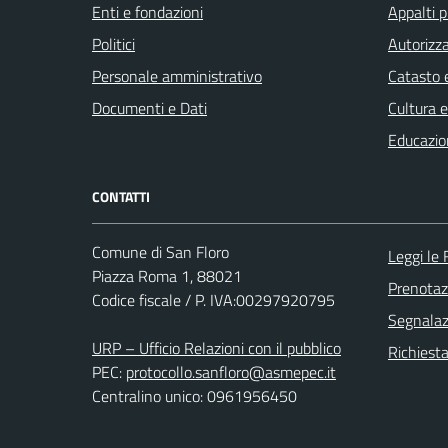
Enti e fondazioni
Appalti p
Politici
Autorizza
Personale amministrativo
Catasto e
Documenti e Dati
Cultura 
Educazio
CONTATTI
Comune di San Floro
Leggi le
Piazza Roma 1, 88021
Prenota
Codice fiscale / P. IVA:00297920795
Segnalazi
URP – Ufficio Relazioni con il pubblico
Richiest
PEC:
protocollo.sanfloro@asmepec.it
Centralino unico: 0961956450