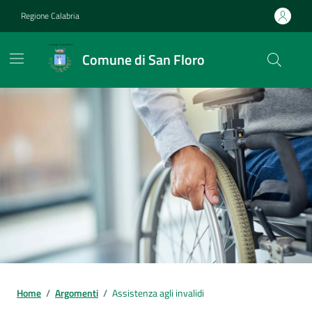
Vai ai contenuti
Vai al footer
Regione Calabria
Comune di San Floro
Home
/
Argomenti
/
Assistenza agli invalidi